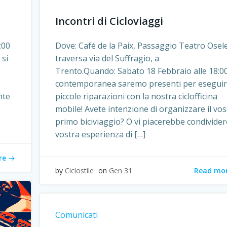
Incontri di Cicloviaggi
:00
Dove: Café de la Paix, Passaggio Teatro Osele
 si
traversa via del Suffragio, a
Trento.Quando: Sabato 18 Febbraio alle 18:00
contemporanea saremo presenti per esegui
nte
piccole riparazioni con la nostra ciclofficina
mobile! Avete intenzione di organizzare il vos
primo biciviaggio? O vi piacerebbe condivider
vostra esperienza di […]
re
Read mo
by
Ciclostile
on
Gen 31
Comunicati