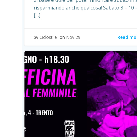
di base è utile per poter rimontare subito in 
risparmiando anche qualcosa! Sabato 3 – 10 
[…]
Read mo
by
Ciclostile
on
Nov 29