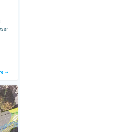
a
oser
re