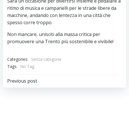
Sarà un occasione per divertirsi insieme e pedalare a
ritmo di musica e campanelli per le strade libere da
macchine, andando con lentezza in una città che
spesso corre troppo.
Non mancare, unisciti alla massa critica per
promuovere una Trento più sostenibile e vivibile!
Categories:
Senza categoria
Tags:
No Tag
Navigazione
Previous post
articoli