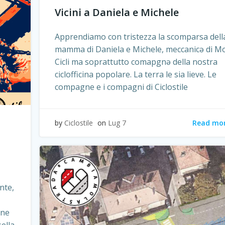
Vicini a Daniela e Michele
Apprendiamo con tristezza la scomparsa dell
mamma di Daniela e Michele, meccanicə di M
Cicli ma soprattutto comapgnə della nostra
ciclofficina popolare. La terra le sia lieve. Le
compagne e i compagni di Ciclostile
Read mo
by
Ciclostile
on
Lug 7
nte,
one