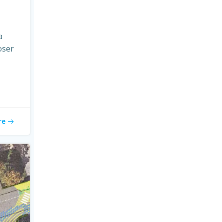
a
oser
re