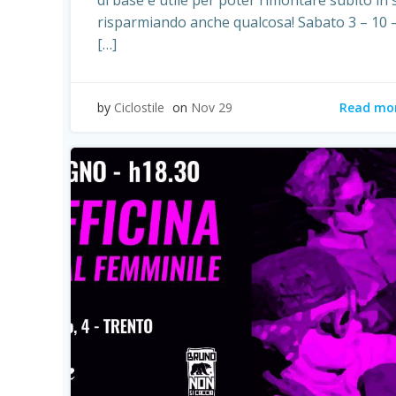
di base è utile per poter rimontare subito in 
risparmiando anche qualcosa! Sabato 3 – 10 
[…]
Read mo
by
Ciclostile
on
Nov 29