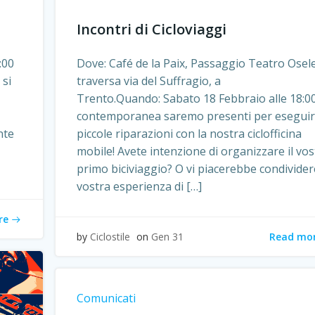
Incontri di Cicloviaggi
:00
Dove: Café de la Paix, Passaggio Teatro Osele
 si
traversa via del Suffragio, a
Trento.Quando: Sabato 18 Febbraio alle 18:00
contemporanea saremo presenti per esegui
nte
piccole riparazioni con la nostra ciclofficina
mobile! Avete intenzione di organizzare il vos
primo biciviaggio? O vi piacerebbe condivider
vostra esperienza di […]
re
Read mo
by
Ciclostile
on
Gen 31
Comunicati