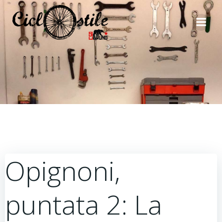
Vai
al
contenuto
Opignoni,
puntata 2: La