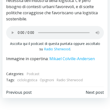
necessità dell’industria della logistica. C’è però
bisogno di contesti urbani favorevoli, e di scelte
politiche coraggiose che favoriscano una logistica
sostenibile.
Ascolta qui il podcast di questa puntata oppure ascoltalo
su
Radio Sherwood
.
Immagine in copertina:
Mikael Colville-Andersen
Categories:
Podcast
Tags:
ciclologistica
Opignoni
Radio Sherwood
Navigazione
Navigazion
Previous post
Next post
articoli
articoli