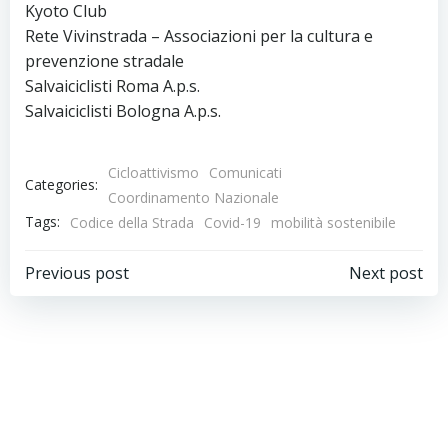
Kyoto Club
Rete Vivinstrada – Associazioni per la cultura e
prevenzione stradale
Salvaiciclisti Roma A.p.s.
Salvaiciclisti Bologna A.p.s.
Cicloattivismo
Comunicati
Categories:
Coordinamento Nazionale
Tags:
Codice della Strada
Covid-19
mobilità sostenibile
Navigazione
Navigazion
Previous post
Next post
articoli
articoli