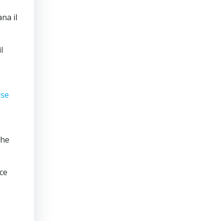
na il
l
ase
che
lce