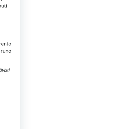
buti
rento
 Bruno
visti