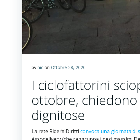
by
nic
on
Ottobre 28, 2020
I ciclofattorini sc
ottobre, chiedono 
dignitose
La rete RiderXiDiritti
convoca una giornata di 
Assodelivery (che raggruppa i pesi massimi Del