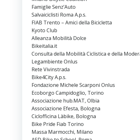
Famiglie Senz’Auto
Salvaiciclisti Roma A.p.s.
FIAB Trento – Amici della Bicicletta
Kyoto Club
Alleanza Mobilità Dolce
Bikeitalia.it
Consulta della Mobilità Ciclistica e della Mode
Legambiente Onlus
Rete Vivinstrada
Bike4City A.p.s.
Fondazione Michele Scarponi Onlus
Ecoborgo Campidoglio, Torino
Associazione hub.MAT, Olbia
Associazione Efesta, Bologna
Ciclofficina Làbike, Bologna
Bike Pride Fiab Torino
Massa Marmocchi, Milano
ASD Bike to School, Roma