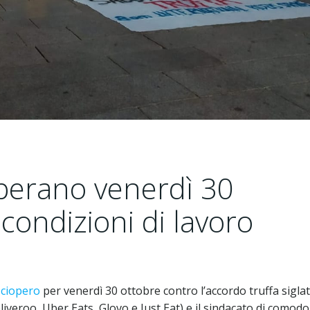
ioperano venerdì 30
condizioni di lavoro
sciopero
per venerdì 30 ottobre contro l’accordo truffa siglat
iveroo, Uber Eats, Glovo e Just Eat) e il sindacato di comod