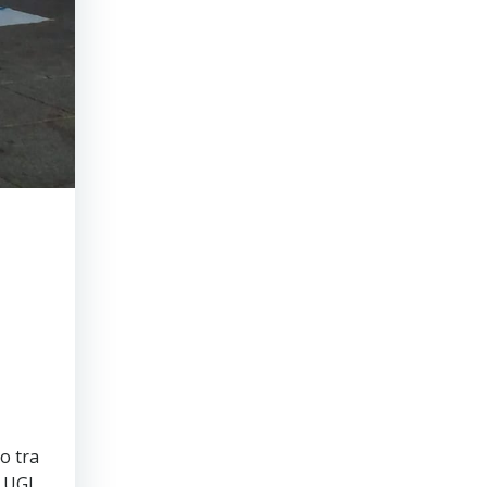
o tra
o UGL.