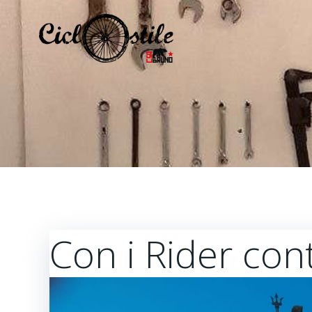
Vai
al
contenuto
Con i Rider con