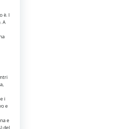
o è. I
. A
 ha
ntri
a,
e i
vo e
rna e
) del