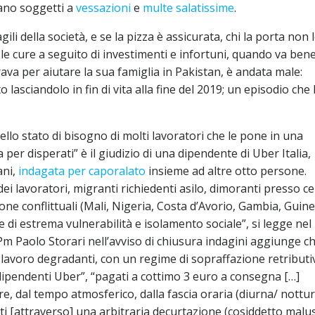
erano soggetti a
vessazioni
e
multe salatissime
.
ili della società, e se la pizza è assicurata, chi la porta non l
le cure a seguito di investimenti e infortuni, quando va bene
rava per aiutare la sua famiglia in Pakistan, è andata male:
lasciandolo in fin di vita alla fine del 2019; un episodio che
llo stato di bisogno di molti lavoratori che le pone in una
per disperati” è il giudizio di una dipendente di Uber Italia,
ani,
indagata per caporalato
insieme ad altre otto persone.
ei lavoratori, migranti richiedenti asilo, dimoranti presso ce
one conflittuali (Mali, Nigeria, Costa d’Avorio, Gambia, Guine
 di estrema vulnerabilità e isolamento sociale”, si legge nel
Pm Paolo Storari nell’avviso di chiusura indagini aggiunge ch
i lavoro degradanti, con un regime di sopraffazione retributi
dipendenti Uber”, “pagati a cottimo 3 euro a consegna […]
, dal tempo atmosferico, dalla fascia oraria (diurna/ nottu
iti [attraverso] una arbitraria decurtazione (cosiddetto malus