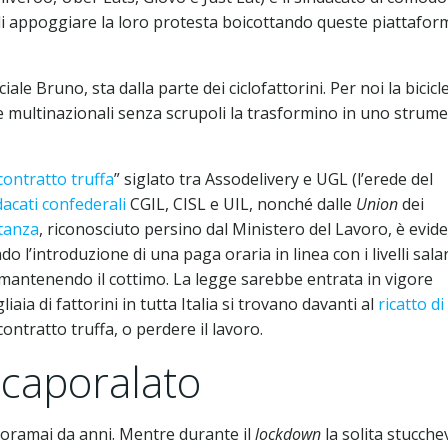
ti di appoggiare la loro protesta boicottando queste piattafor
ciale Bruno, sta dalla parte dei ciclofattorini. Per noi la bicicl
e multinazionali senza scrupoli la trasformino in uno strum
contratto truffa
” siglato tra Assodelivery e UGL (l’erede del
dacati confederali
CGIL, CISL e UIL, nonché dalle
Union
dei
ntanza
, riconosciuto persino dal Ministero del Lavoro, è evid
o l’introduzione di una paga oraria in linea con i livelli salar
a e mantenendo il cottimo. La legge sarebbe entrata in vigore
aia di fattorini in tutta Italia si trovano davanti al
ricatto di
contratto truffa, o perdere il lavoro.
 caporalato
 oramai da anni. Mentre durante il
lockdown
la solita stucche