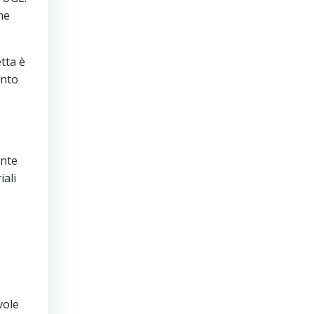
me
etta è
ento
ente
iali
vole