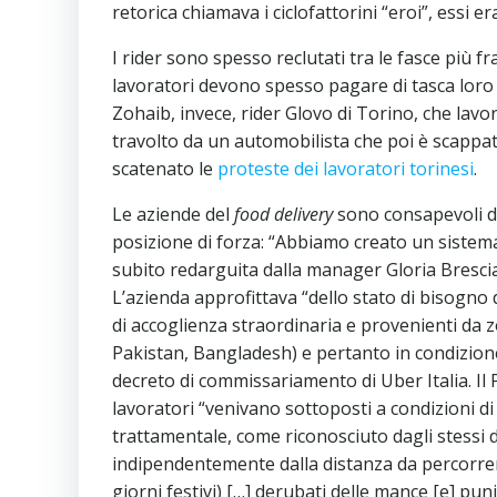
retorica chiamava i ciclofattorini “eroi”, essi 
I rider sono spesso reclutati tra le fasce più frag
lavoratori devono spesso pagare di tasca loro 
Zohaib, invece, rider Glovo di Torino, che lavo
travolto da un automobilista che poi è scappato 
scatenato le
proteste dei lavoratori torinesi
.
Le aziende del
food delivery
sono consapevoli de
posizione di forza: “Abbiamo creato un sistema 
subito redarguita dalla manager Gloria Bresci
L’azienda approfittava “dello stato di bisogno d
di accoglienza straordinaria e provenienti da z
Pakistan, Bangladesh) e pertanto in condizione
decreto di commissariamento di Uber Italia. Il 
lavoratori “venivano sottoposti a condizioni d
trattamentale, come riconosciuto dagli stessi 
indipendentemente dalla distanza da percorrere
giorni festivi) […] derubati delle mance [e] pun